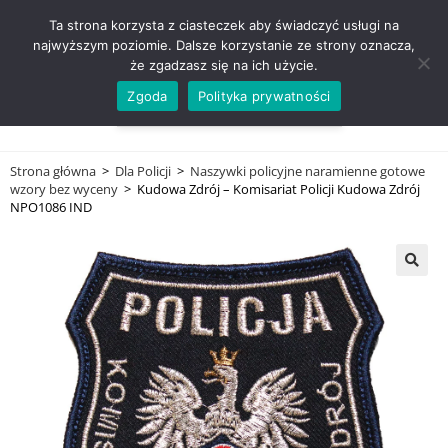
ZADZWOŃ TEL. 600 352 938
Ta strona korzysta z ciasteczek aby świadczyć usługi na
najwyższym poziomie. Dalsze korzystanie ze strony oznacza,
że zgadzasz się na ich użycie.
Zgoda
Polityka prywatności
0,00
ZŁ
MENU
0
Strona główna
>
Dla Policji
>
Naszywki policyjne naramienne gotowe
wzory bez wyceny
>
Kudowa Zdrój – Komisariat Policji Kudowa Zdrój
NPO1086 IND