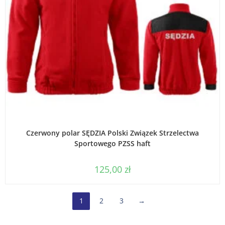
WYBIERZ OPCJE
Czerwony polar SĘDZIA Polski Związek Strzelectwa
Sportowego PZSS haft
125,00
zł
1
2
3
→