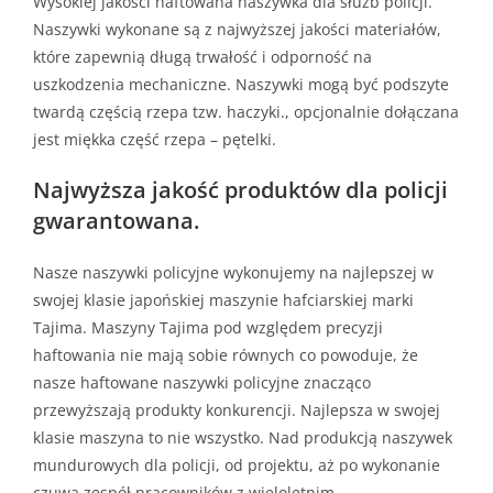
Wysokiej jakości haftowana naszywka dla służb policji.
Naszywki wykonane są z najwyższej jakości materiałów,
które zapewnią długą trwałość i odporność na
uszkodzenia mechaniczne. Naszywki mogą być podszyte
twardą częścią rzepa tzw. haczyki., opcjonalnie dołączana
jest miękka część rzepa – pętelki.
Najwyższa jakość produktów dla policji
gwarantowana.
Nasze naszywki policyjne wykonujemy na najlepszej w
swojej klasie japońskiej maszynie hafciarskiej marki
Tajima. Maszyny Tajima pod względem precyzji
haftowania nie mają sobie równych co powoduje, że
nasze haftowane naszywki policyjne znacząco
przewyższają produkty konkurencji. Najlepsza w swojej
klasie maszyna to nie wszystko. Nad produkcją naszywek
mundurowych dla policji, od projektu, aż po wykonanie
czuwa zespół pracowników z wieloletnim